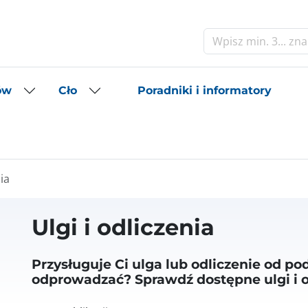
Szukaj
Poradniki i informatory
ów
Cło
nia
Ulgi i odliczenia
Przysługuje Ci ulga lub odliczenie od p
odprowadzać? Sprawdź dostępne ulgi i o