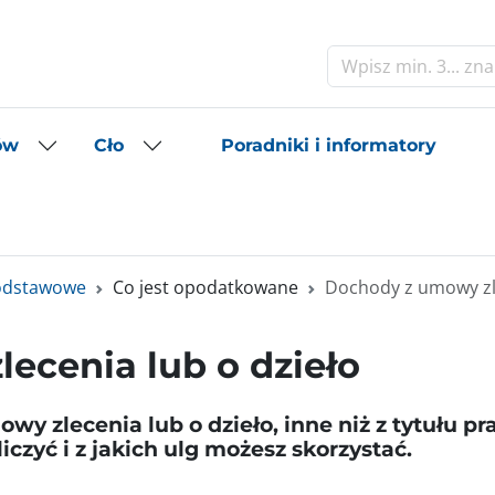
Szukaj
Poradniki i informatory
ów
Cło
podstawowe
Co jest opodatkowane
Dochody z umowy zle
ecenia lub o dzieło
y zlecenia lub o dzieło, inne niż z tytułu pr
czyć i z jakich ulg możesz skorzystać.