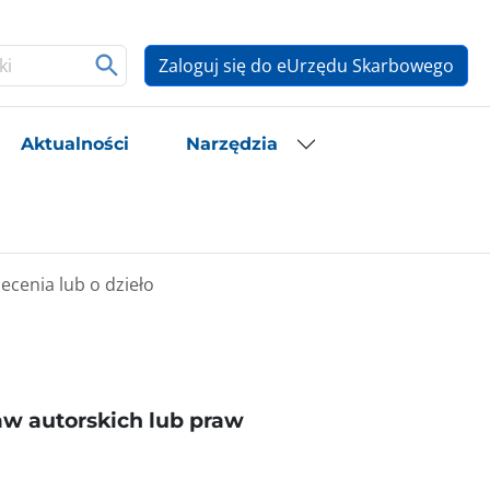
Zaloguj się do eUrzędu Skarbowego
Aktualności
Narzędzia
cenia lub o dzieło
aw autorskich lub praw