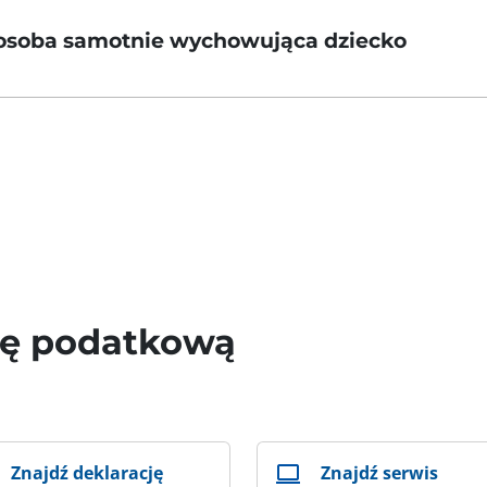
o osoba samotnie wychowująca dziecko
wę podatkową
Znajdź deklarację
Znajdź serwis