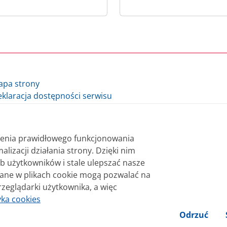
apa strony
klaracja dostępności serwisu
lityka cookie
auzula informacyjna Ministra Finansów i Gospodarki
auzula informacyjna Szefa Krajowej Administracji Skarbowej
nienia prawidłowego funkcjonowania
datki.gov.pl - archiwum
alizacji działania strony. Dzięki nim
b użytkowników i stale ulepszać nasze
 bezpłatnie. Korzystanie z treści opublikowanych w serwisie
wane w plikach cookie mogą pozwalać na
sterstwa Finansów. Treści znaczone w serwisie jako treści 
rzeglądarki użytkownika, a więc
niane na licencji Creative Commons Uznanie Autorstwa 3.0 Po
yka cookies
Odrzuć