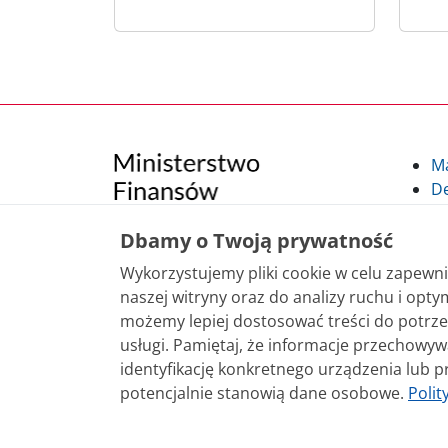
M
De
Po
Kl
Dbamy o Twoją prywatność
Kl
Wykorzystujemy pliki cookie w celu zapew
po
naszej witryny oraz do analizy ruchu i optym
możemy lepiej dostosować treści do potrze
Treści zamieszczone w serwisie udostępniamy
usługi. Pamiętaj, że informacje przechowy
sposobu korzystania, nie wymaga zgody Mini
identyfikację konkretnego urządzenia lub p
nie jest to stwierdzone inaczej, są udostęp
potencjalnie stanowią dane osobowe.
Polit