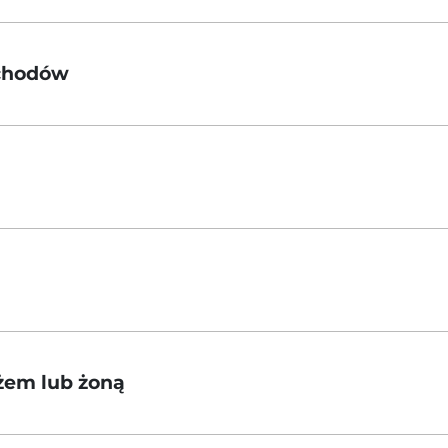
ychodów
ężem lub żoną