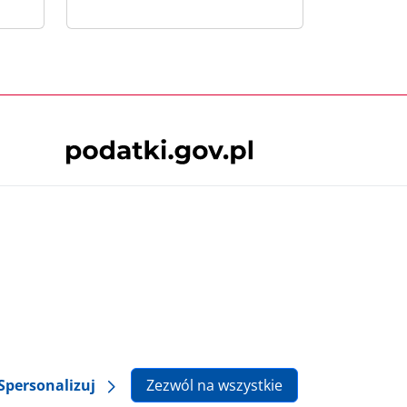
Skontaktuj się z nami
 podatki.gov.pl, niezależnie od celu i
będące przedmiotem praw autorskich, o ile
lska.
Spersonalizuj
Zezwól na wszystkie