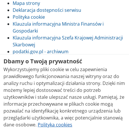
Mapa strony
Deklaracja dostępności serwisu
Polityka cookie
Klauzula informacyjna Ministra Finansów i
Gospodarki
Klauzula informacyjna Szefa Krajowej Administracji
Skarbowej
podatki.gov.pl - archiwum
Dbamy o Twoją prywatność
Wykorzystujemy pliki cookie w celu zapewnienia
prawidłowego funkcjonowania naszej witryny oraz do
Skontaktuj się z nami
analizy ruchu i optymalizacji działania strony. Dzięki nim
możemy lepiej dostosować treści do potrzeb
Treści zamieszczone w serwisie udostępniamy
użytkowników i stale ulepszać nasze usługi. Pamiętaj, że
bezpłatnie. Korzystanie z treści opublikowanych w
informacje przechowywane w plikach cookie mogą
serwisie podatki.gov.pl, niezależnie od celu i sposobu
pozwalać na identyfikację konkretnego urządzenia lub
korzystania, nie wymaga zgody Ministerstwa Finansów.
przeglądarki użytkownika, a więc potencjalnie stanowią
Treści znaczone w serwisie jako treści będące
dane osobowe.
Polityka cookies
przedmiotem praw autorskich, o ile nie jest to