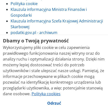
Polityka cookie
Klauzula informacyjna Ministra Finansów i
Gospodarki
Klauzula informacyjna Szefa Krajowej Administracji
Skarbowej
podatki.gov.pl - archiwum
Dbamy o Twoją prywatność
Wykorzystujemy pliki cookie w celu zapewnienia
prawidłowego funkcjonowania naszej witryny oraz do
Skontaktuj się z nami
analizy ruchu i optymalizacji działania strony. Dzięki nim
możemy lepiej dostosować treści do potrzeb
Treści zamieszczone w serwisie udostępniamy
użytkowników i stale ulepszać nasze usługi. Pamiętaj, że
bezpłatnie. Korzystanie z treści opublikowanych w
informacje przechowywane w plikach cookie mogą
serwisie podatki.gov.pl, niezależnie od celu i sposobu
pozwalać na identyfikację konkretnego urządzenia lub
korzystania, nie wymaga zgody Ministerstwa Finansów.
przeglądarki użytkownika, a więc potencjalnie stanowią
Treści znaczone w serwisie jako treści będące
dane osobowe.
Polityka cookies
przedmiotem praw autorskich, o ile nie jest to
stwierdzone inaczej, są udostępniane na licencji
Odrzuć