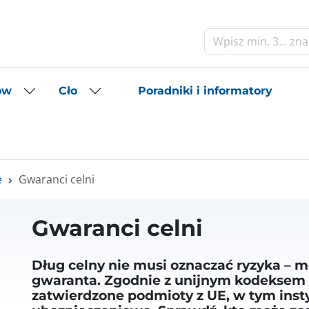
Szukaj
Poradniki i informatory
ów
Cło
e
Gwaranci celni
Gwaranci celni
Dług celny nie musi oznaczać ryzyka – 
gwaranta. Zgodnie z unijnym kodeksem 
zatwierdzone podmioty z UE, w tym inst