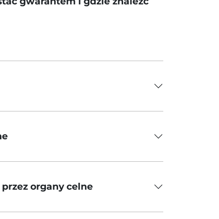
tać gwarantem i gdzie znaleźć
ne
przez organy celne