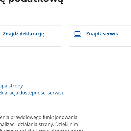
Znajdź deklarację
Znajdź serwis
apa strony
klaracja dostępności serwisu
lityka cookie
auzula informacyjna Ministra Finansów i Gospodarki
auzula informacyjna Szefa Krajowej Administracji Skarbowej
nienia prawidłowego funkcjonowania
datki.gov.pl - archiwum
alizacji działania strony. Dzięki nim