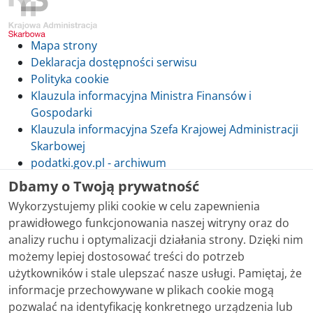
Mapa strony
Deklaracja dostępności serwisu
Polityka cookie
Klauzula informacyjna Ministra Finansów i
Gospodarki
Klauzula informacyjna Szefa Krajowej Administracji
Skarbowej
podatki.gov.pl - archiwum
Dbamy o Twoją prywatność
Wykorzystujemy pliki cookie w celu zapewnienia
prawidłowego funkcjonowania naszej witryny oraz do
Skontaktuj się z nami
analizy ruchu i optymalizacji działania strony. Dzięki nim
możemy lepiej dostosować treści do potrzeb
Treści zamieszczone w serwisie udostępniamy
użytkowników i stale ulepszać nasze usługi. Pamiętaj, że
bezpłatnie. Korzystanie z treści opublikowanych w
informacje przechowywane w plikach cookie mogą
serwisie podatki.gov.pl, niezależnie od celu i sposobu
pozwalać na identyfikację konkretnego urządzenia lub