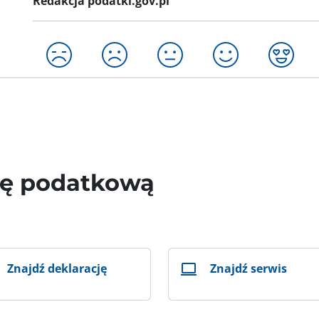
Redakcja podatki.gov.pl
wę podatkową
Znajdź deklarację
Znajdź serwis