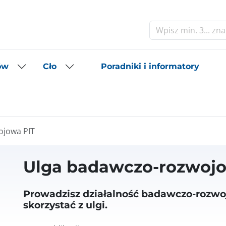
Szukaj
Poradniki i informatory
ów
Cło
ojowa PIT
Ulga badawczo-rozwojo
Prowadzisz działalność badawczo-rozwo
skorzystać z ulgi.