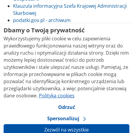
Klauzula informacyjna Szefa Krajowej Administracji
Skarbowej
podatki.gov.pl - archiwum
Dbamy o Twoją prywatność
Wykorzystujemy pliki cookie w celu zapewnienia
prawidłowego funkcjonowania naszej witryny oraz do
Skontaktuj się z nami
analizy ruchu i optymalizacji działania strony. Dzięki nim
możemy lepiej dostosować treści do potrzeb
Treści zamieszczone w serwisie udostępniamy
użytkowników i stale ulepszać nasze usługi. Pamiętaj, że
bezpłatnie. Korzystanie z treści opublikowanych w
informacje przechowywane w plikach cookie mogą
serwisie podatki.gov.pl, niezależnie od celu i sposobu
pozwalać na identyfikację konkretnego urządzenia lub
korzystania, nie wymaga zgody Ministerstwa Finansów.
przeglądarki użytkownika, a więc potencjalnie stanowią
Treści znaczone w serwisie jako treści będące
dane osobowe.
Polityka cookies
przedmiotem praw autorskich, o ile nie jest to
Kliknij ikonę czatu, aby
stwierdzone inaczej, są udostępniane na licencji
Odrzuć
rozpocząć rozmowę!
Creative Commons Uznanie Autorstwa 3.0 Polska.
Spersonalizuj
Zezwól na wszystkie