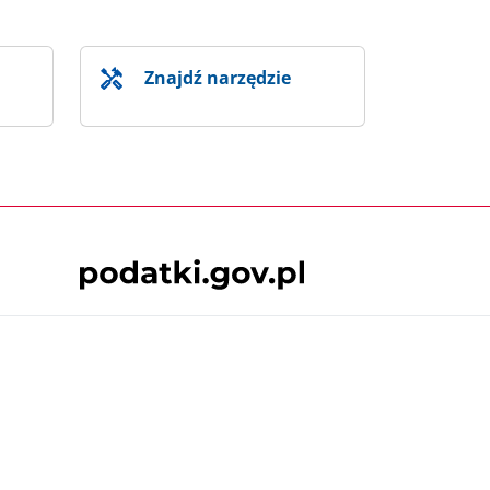
Znajdź narzędzie
Skontaktuj się z nami
 podatki.gov.pl, niezależnie od celu i
Kliknij ikonę czatu, aby
będące przedmiotem praw autorskich, o ile