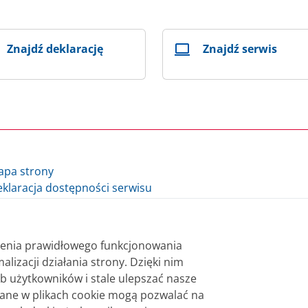
Znajdź deklarację
Znajdź serwis
apa strony
klaracja dostępności serwisu
lityka cookie
auzula informacyjna Ministra Finansów i Gospodarki
auzula informacyjna Szefa Krajowej Administracji Skarbowej
nienia prawidłowego funkcjonowania
datki.gov.pl - archiwum
alizacji działania strony. Dzięki nim
b użytkowników i stale ulepszać nasze
 bezpłatnie. Korzystanie z treści opublikowanych w serwisie
wane w plikach cookie mogą pozwalać na
sterstwa Finansów. Treści znaczone w serwisie jako treści 