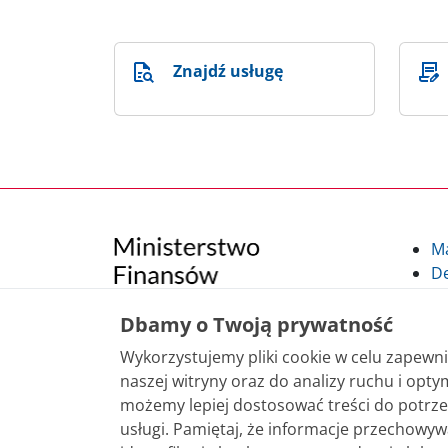
Znajdź usługę
M
De
Po
Kl
Dbamy o Twoją prywatność
Kl
Wykorzystujemy pliki cookie w celu zapew
po
naszej witryny oraz do analizy ruchu i optym
możemy lepiej dostosować treści do potrze
Treści zamieszczone w serwisie udostępniamy
usługi. Pamiętaj, że informacje przechowy
sposobu korzystania, nie wymaga zgody Mini