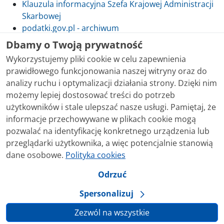
Klauzula informacyjna Szefa Krajowej Administracji
Skarbowej
podatki.gov.pl - archiwum
Dbamy o Twoją prywatność
Wykorzystujemy pliki cookie w celu zapewnienia
prawidłowego funkcjonowania naszej witryny oraz do
Skontaktuj się z nami
analizy ruchu i optymalizacji działania strony. Dzięki nim
możemy lepiej dostosować treści do potrzeb
Treści zamieszczone w serwisie udostępniamy
użytkowników i stale ulepszać nasze usługi. Pamiętaj, że
bezpłatnie. Korzystanie z treści opublikowanych w
informacje przechowywane w plikach cookie mogą
serwisie podatki.gov.pl, niezależnie od celu i sposobu
pozwalać na identyfikację konkretnego urządzenia lub
korzystania, nie wymaga zgody Ministerstwa Finansów.
przeglądarki użytkownika, a więc potencjalnie stanowią
Treści znaczone w serwisie jako treści będące
dane osobowe.
Polityka cookies
przedmiotem praw autorskich, o ile nie jest to
stwierdzone inaczej, są udostępniane na licencji
Odrzuć
Creative Commons Uznanie Autorstwa 3.0 Polska.
Spersonalizuj
Zezwól na wszystkie
Ustawienia prywatności