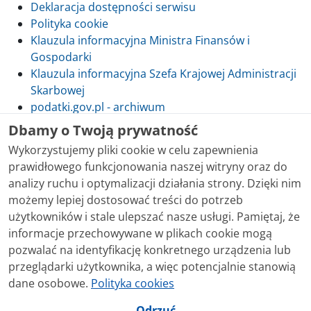
Deklaracja dostępności serwisu
Polityka cookie
Klauzula informacyjna Ministra Finansów i
Gospodarki
Klauzula informacyjna Szefa Krajowej Administracji
Skarbowej
podatki.gov.pl - archiwum
Dbamy o Twoją prywatność
Wykorzystujemy pliki cookie w celu zapewnienia
prawidłowego funkcjonowania naszej witryny oraz do
Skontaktuj się z nami
analizy ruchu i optymalizacji działania strony. Dzięki nim
możemy lepiej dostosować treści do potrzeb
Treści zamieszczone w serwisie udostępniamy
użytkowników i stale ulepszać nasze usługi. Pamiętaj, że
bezpłatnie. Korzystanie z treści opublikowanych w
informacje przechowywane w plikach cookie mogą
serwisie podatki.gov.pl, niezależnie od celu i sposobu
pozwalać na identyfikację konkretnego urządzenia lub
korzystania, nie wymaga zgody Ministerstwa Finansów.
przeglądarki użytkownika, a więc potencjalnie stanowią
Treści znaczone w serwisie jako treści będące
dane osobowe.
Polityka cookies
przedmiotem praw autorskich, o ile nie jest to
stwierdzone inaczej, są udostępniane na licencji
Odrzuć