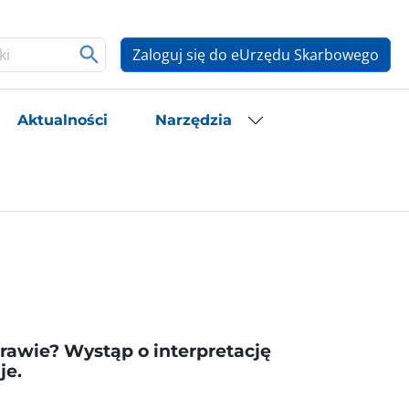
Zaloguj się do eUrzędu Skarbowego
Aktualności
Narzędzia
rawie? Wystąp o interpretację
je.