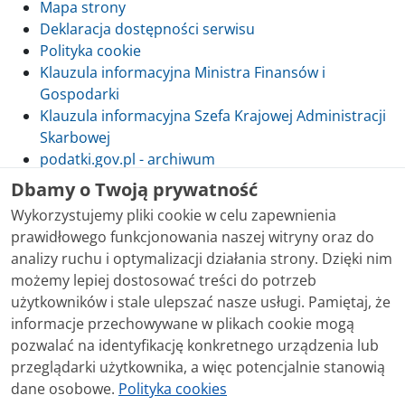
Mapa strony
Deklaracja dostępności serwisu
Polityka cookie
Klauzula informacyjna Ministra Finansów i
Gospodarki
Klauzula informacyjna Szefa Krajowej Administracji
Skarbowej
podatki.gov.pl - archiwum
Dbamy o Twoją prywatność
Wykorzystujemy pliki cookie w celu zapewnienia
prawidłowego funkcjonowania naszej witryny oraz do
Skontaktuj się z nami
analizy ruchu i optymalizacji działania strony. Dzięki nim
możemy lepiej dostosować treści do potrzeb
Treści zamieszczone w serwisie udostępniamy
użytkowników i stale ulepszać nasze usługi. Pamiętaj, że
bezpłatnie. Korzystanie z treści opublikowanych w
informacje przechowywane w plikach cookie mogą
serwisie podatki.gov.pl, niezależnie od celu i sposobu
pozwalać na identyfikację konkretnego urządzenia lub
korzystania, nie wymaga zgody Ministerstwa Finansów.
przeglądarki użytkownika, a więc potencjalnie stanowią
Treści znaczone w serwisie jako treści będące
dane osobowe.
Polityka cookies
przedmiotem praw autorskich, o ile nie jest to