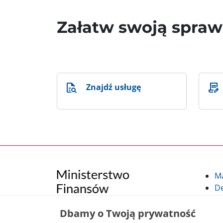
Załatw swoją spra
Znajdź usługę
M
De
Po
Kl
Dbamy o Twoją prywatność