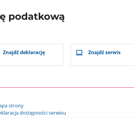
wę podatkową
Znajdź deklarację
Znajdź serwis
apa strony
klaracja dostępności serwisu
lityka cookie
auzula informacyjna Ministra Finansów i Gospodarki