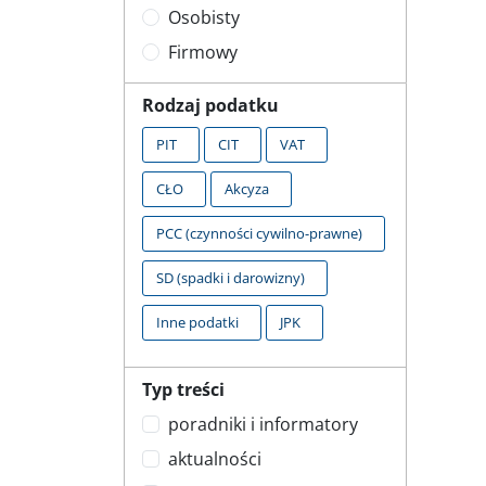
Osobisty
Firmowy
Rodzaj podatku
PIT
CIT
VAT
CŁO
Akcyza
PCC (czynności cywilno-prawne)
SD (spadki i darowizny)
Inne podatki
JPK
Typ treści
poradniki i informatory
aktualności