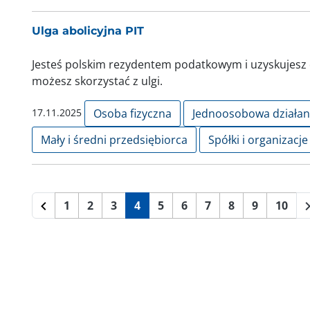
Ulga abolicyjna PIT
Jesteś polskim rezydentem podatkowym i uzyskujesz
możesz skorzystać z ulgi.
17.11.2025
Osoba fizyczna
Jednoosobowa działa
Mały i średni przedsiębiorca
Spółki i organizacje
1
2
3
4
5
6
7
8
9
10