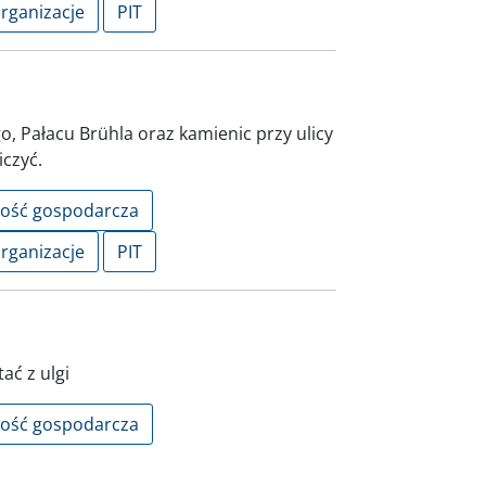
organizacje
PIT
 Pałacu Brühla oraz kamienic przy ulicy
iczyć.
ność gospodarcza
organizacje
PIT
ać z ulgi
ność gospodarcza