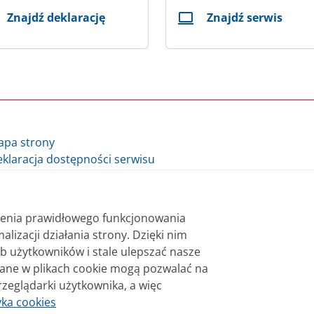
Znajdź deklarację
Znajdź serwis
apa strony
klaracja dostępności serwisu
lityka cookie
auzula informacyjna Ministra Finansów i Gospodarki
auzula informacyjna Szefa Krajowej Administracji Skarbowej
nienia prawidłowego funkcjonowania
datki.gov.pl - archiwum
alizacji działania strony. Dzięki nim
b użytkowników i stale ulepszać nasze
 bezpłatnie. Korzystanie z treści opublikowanych w serwisie
wane w plikach cookie mogą pozwalać na
sterstwa Finansów. Treści znaczone w serwisie jako treści 
rzeglądarki użytkownika, a więc
niane na licencji Creative Commons Uznanie Autorstwa 3.0 Po
yka cookies