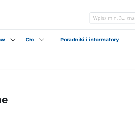
Szukaj
Poradniki i informatory
ów
Cło
ne