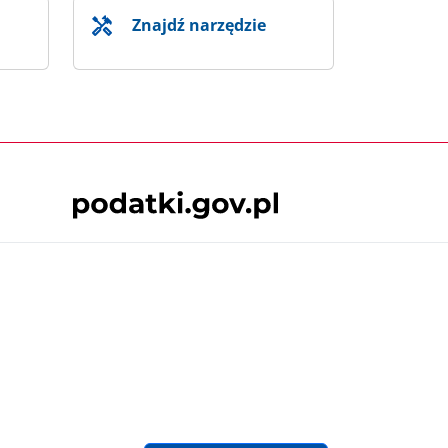
Znajdź narzędzie
Skontaktuj się z nami
 podatki.gov.pl, niezależnie od celu i
będące przedmiotem praw autorskich, o ile
lska.