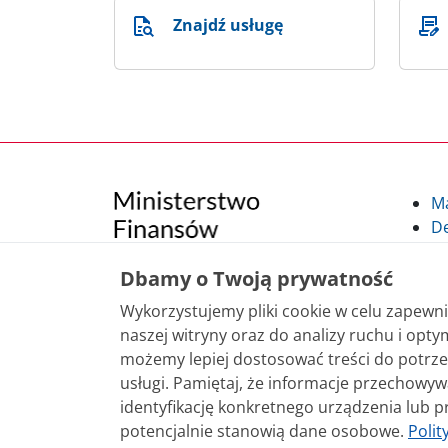
Znajdź usługę
M
De
Po
Kl
Dbamy o Twoją prywatność
Kl
Wykorzystujemy pliki cookie w celu zapew
po
naszej witryny oraz do analizy ruchu i optym
możemy lepiej dostosować treści do potrze
Treści zamieszczone w serwisie udostępniamy
usługi. Pamiętaj, że informacje przechowy
sposobu korzystania, nie wymaga zgody Mini
identyfikację konkretnego urządzenia lub p
nie jest to stwierdzone inaczej, są udostęp
potencjalnie stanowią dane osobowe.
Polit