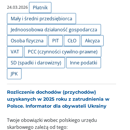
24.03.2026
Płatnik
Mały i średni przedsiębiorca
Jednoosobowa działaność gospodarcza
Osoba fizyczna
PIT
CŁO
Akcyza
VAT
PCC (czynności cywilno-prawne)
SD (spadki i darowizny)
Inne podatki
JPK
Rozliczenie dochodów (przychodów)
uzyskanych w 2025 roku z zatrudnienia w
Polsce. Informator dla obywateli Ukrainy
Twoje obowiązki wobec polskiego urzędu
skarbowego zależą od tego: