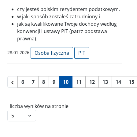
czy jesteś polskim rezydentem podatkowym,
w jaki sposób zostałeś zatrudniony i
jak są kwalifikowane Twoje dochody według
konwencji i ustawy PIT (patrz podstawa
prawna).
28.01.2026
Osoba fizyczna
PIT
6
7
8
9
10
11
12
13
14
15
liczba wyników na stronie