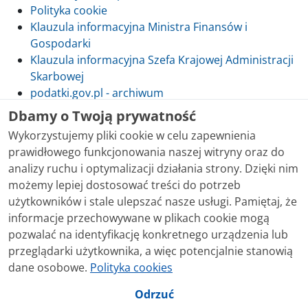
Polityka cookie
Klauzula informacyjna Ministra Finansów i
Gospodarki
Klauzula informacyjna Szefa Krajowej Administracji
Skarbowej
podatki.gov.pl - archiwum
Dbamy o Twoją prywatność
Wykorzystujemy pliki cookie w celu zapewnienia
prawidłowego funkcjonowania naszej witryny oraz do
Skontaktuj się z nami
analizy ruchu i optymalizacji działania strony. Dzięki nim
możemy lepiej dostosować treści do potrzeb
Treści zamieszczone w serwisie udostępniamy
użytkowników i stale ulepszać nasze usługi. Pamiętaj, że
bezpłatnie. Korzystanie z treści opublikowanych w
informacje przechowywane w plikach cookie mogą
serwisie podatki.gov.pl, niezależnie od celu i sposobu
pozwalać na identyfikację konkretnego urządzenia lub
korzystania, nie wymaga zgody Ministerstwa Finansów.
przeglądarki użytkownika, a więc potencjalnie stanowią
Treści znaczone w serwisie jako treści będące
dane osobowe.
Polityka cookies
przedmiotem praw autorskich, o ile nie jest to
stwierdzone inaczej, są udostępniane na licencji
Odrzuć