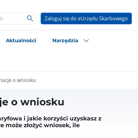
Zaloguj się do eUrzędu Skarbowego
Aktualności
Narzędzia
macje o wniosku
je o wniosku
yfowa i jakie korzyści uzyskasz z
zie może złożyć wniosek, ile