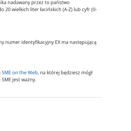
nika nadawany przez to państwo
20 wielkich liter łacińskich (A-Z) lub cyfr (0-
ny numer identyfikacyjny EX ma następującą
ą
SME on the Web
, na której będziesz mógł
a SME jest ważny.