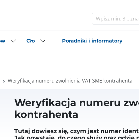
Szukaj
Poradniki i informatory
ów
Cło
E
Weryfikacja numeru zwolnienia VAT SME kontrahenta
Weryfikacja numeru zw
kontrahenta
Tutaj dowiesz się, czym jest numer iden
Jak powstaje, do czego służy oraz gdzie