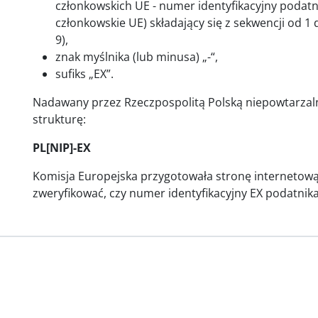
członkowskich UE - numer identyfikacyjny podat
członkowskie UE) składający się z sekwencji od 1 do 
9),
znak myślnika (lub minusa) „-“,
sufiks „EX”.
Nadawany przez Rzeczpospolitą Polską niepowtarzal
strukturę:
PL[NIP]-EX
Komisja Europejska przygotowała stronę internetow
zweryfikować, czy numer identyfikacyjny EX podatnik