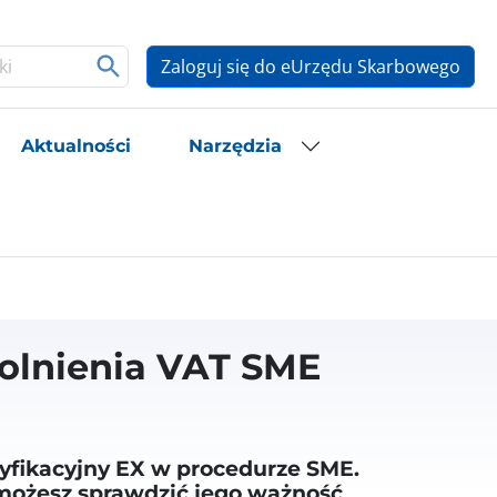
Zaloguj się do eUrzędu Skarbowego
Aktualności
Narzędzia
olnienia VAT SME
tyfikacyjny EX w procedurze SME.
 możesz sprawdzić jego ważność