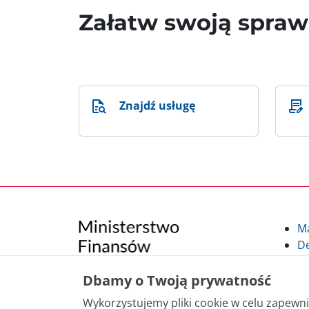
Załatw swoją spra
Znajdź usługę
M
De
Po
Kl
Dbamy o Twoją prywatność
Kl
Wykorzystujemy pliki cookie w celu zapew