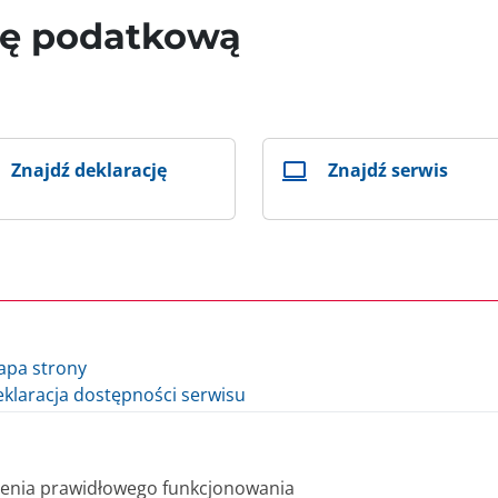
wę podatkową
Znajdź deklarację
Znajdź serwis
apa strony
klaracja dostępności serwisu
lityka cookie
auzula informacyjna Ministra Finansów i Gospodarki
auzula informacyjna Szefa Krajowej Administracji Skarbowej
nienia prawidłowego funkcjonowania