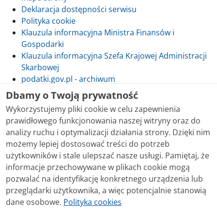
Deklaracja dostępności serwisu
Polityka cookie
Klauzula informacyjna Ministra Finansów i
Gospodarki
Klauzula informacyjna Szefa Krajowej Administracji
Skarbowej
podatki.gov.pl - archiwum
Dbamy o Twoją prywatność
Wykorzystujemy pliki cookie w celu zapewnienia
prawidłowego funkcjonowania naszej witryny oraz do
Skontaktuj się z nami
analizy ruchu i optymalizacji działania strony. Dzięki nim
możemy lepiej dostosować treści do potrzeb
Treści zamieszczone w serwisie udostępniamy
użytkowników i stale ulepszać nasze usługi. Pamiętaj, że
bezpłatnie. Korzystanie z treści opublikowanych w
informacje przechowywane w plikach cookie mogą
serwisie podatki.gov.pl, niezależnie od celu i sposobu
pozwalać na identyfikację konkretnego urządzenia lub
korzystania, nie wymaga zgody Ministerstwa Finansów.
przeglądarki użytkownika, a więc potencjalnie stanowią
Treści znaczone w serwisie jako treści będące
dane osobowe.
Polityka cookies
przedmiotem praw autorskich, o ile nie jest to