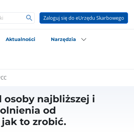
Zaloguj się do eUrzędu Skarbowego
Aktualności
Narzędzia
PCC
osoby najbliższej i
olnienia od
ak to zrobić.