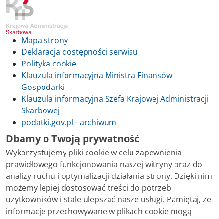
Mapa strony
Deklaracja dostępności serwisu
Polityka cookie
Klauzula informacyjna Ministra Finansów i
Gospodarki
Klauzula informacyjna Szefa Krajowej Administracji
Skarbowej
podatki.gov.pl - archiwum
Dbamy o Twoją prywatność
Wykorzystujemy pliki cookie w celu zapewnienia
prawidłowego funkcjonowania naszej witryny oraz do
Skontaktuj się z nami
analizy ruchu i optymalizacji działania strony. Dzięki nim
możemy lepiej dostosować treści do potrzeb
Treści zamieszczone w serwisie udostępniamy
użytkowników i stale ulepszać nasze usługi. Pamiętaj, że
bezpłatnie. Korzystanie z treści opublikowanych w
informacje przechowywane w plikach cookie mogą
serwisie podatki.gov.pl, niezależnie od celu i sposobu