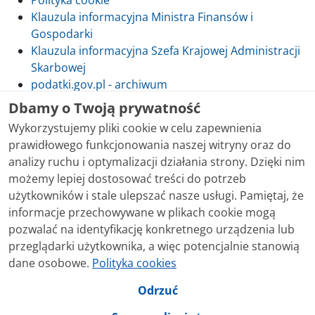
Polityka cookie
Klauzula informacyjna Ministra Finansów i
Gospodarki
Klauzula informacyjna Szefa Krajowej Administracji
Skarbowej
podatki.gov.pl - archiwum
Dbamy o Twoją prywatność
Wykorzystujemy pliki cookie w celu zapewnienia
prawidłowego funkcjonowania naszej witryny oraz do
Skontaktuj się z nami
analizy ruchu i optymalizacji działania strony. Dzięki nim
możemy lepiej dostosować treści do potrzeb
Treści zamieszczone w serwisie udostępniamy
użytkowników i stale ulepszać nasze usługi. Pamiętaj, że
bezpłatnie. Korzystanie z treści opublikowanych w
informacje przechowywane w plikach cookie mogą
serwisie podatki.gov.pl, niezależnie od celu i sposobu
pozwalać na identyfikację konkretnego urządzenia lub
korzystania, nie wymaga zgody Ministerstwa Finansów.
przeglądarki użytkownika, a więc potencjalnie stanowią
Treści znaczone w serwisie jako treści będące
dane osobowe.
Polityka cookies
przedmiotem praw autorskich, o ile nie jest to
stwierdzone inaczej, są udostępniane na licencji
Odrzuć
Creative Commons Uznanie Autorstwa 3.0 Polska.