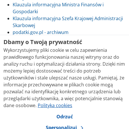
Klauzula informacyjna Ministra Finansów i
Gospodarki
Klauzula informacyjna Szefa Krajowej Administracji
Skarbowej
podatki.gov.pl - archiwum
Dbamy o Twoją prywatność
Wykorzystujemy pliki cookie w celu zapewnienia
prawidłowego funkcjonowania naszej witryny oraz do
Skontaktuj się z nami
analizy ruchu i optymalizacji działania strony. Dzięki nim
możemy lepiej dostosować treści do potrzeb
Treści zamieszczone w serwisie udostępniamy
użytkowników i stale ulepszać nasze usługi. Pamiętaj, że
bezpłatnie. Korzystanie z treści opublikowanych w
informacje przechowywane w plikach cookie mogą
serwisie podatki.gov.pl, niezależnie od celu i sposobu
pozwalać na identyfikację konkretnego urządzenia lub
korzystania, nie wymaga zgody Ministerstwa Finansów.
przeglądarki użytkownika, a więc potencjalnie stanowią
Treści znaczone w serwisie jako treści będące
dane osobowe.
Polityka cookies
przedmiotem praw autorskich, o ile nie jest to
stwierdzone inaczej, są udostępniane na licencji
Odrzuć
Creative Commons Uznanie Autorstwa 3.0 Polska.
Spersonalizuj