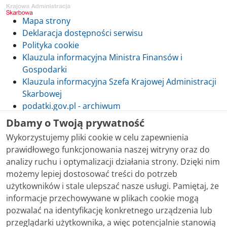
Mapa strony
Deklaracja dostępności serwisu
Polityka cookie
Klauzula informacyjna Ministra Finansów i
Gospodarki
Klauzula informacyjna Szefa Krajowej Administracji
Skarbowej
podatki.gov.pl - archiwum
Dbamy o Twoją prywatność
Wykorzystujemy pliki cookie w celu zapewnienia
prawidłowego funkcjonowania naszej witryny oraz do
Skontaktuj się z nami
analizy ruchu i optymalizacji działania strony. Dzięki nim
możemy lepiej dostosować treści do potrzeb
Treści zamieszczone w serwisie udostępniamy
użytkowników i stale ulepszać nasze usługi. Pamiętaj, że
bezpłatnie. Korzystanie z treści opublikowanych w
informacje przechowywane w plikach cookie mogą
serwisie podatki.gov.pl, niezależnie od celu i sposobu
pozwalać na identyfikację konkretnego urządzenia lub
korzystania, nie wymaga zgody Ministerstwa Finansów.
przeglądarki użytkownika, a więc potencjalnie stanowią