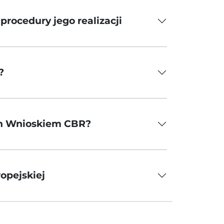
rocedury jego realizacji
?
ch Wnioskiem CBR?
opejskiej