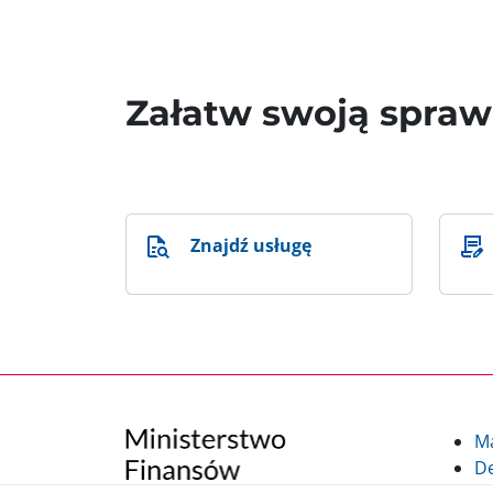
Załatw swoją spra
Znajdź usługę
M
De