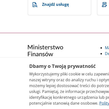
Znajdź usługę
M
De
Po
Kl
Dbamy o Twoją prywatność
Kl
Wykorzystujemy pliki cookie w celu zapew
po
naszej witryny oraz do analizy ruchu i optym
możemy lepiej dostosować treści do potrze
Treści zamieszczone w serwisie udostępniamy
usługi. Pamiętaj, że informacje przechowy
sposobu korzystania, nie wymaga zgody Mini
identyfikację konkretnego urządzenia lub p
nie jest to stwierdzone inaczej, są udostęp
potencjalnie stanowią dane osobowe.
Polit