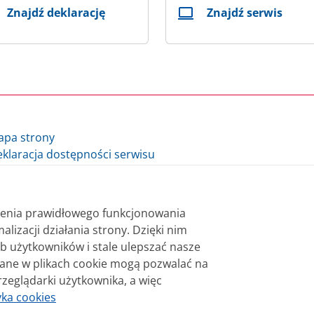
Znajdź deklarację
Znajdź serwis
apa strony
klaracja dostępności serwisu
lityka cookie
auzula informacyjna Ministra Finansów i Gospodarki
auzula informacyjna Szefa Krajowej Administracji Skarbowej
nienia prawidłowego funkcjonowania
datki.gov.pl - archiwum
alizacji działania strony. Dzięki nim
b użytkowników i stale ulepszać nasze
 bezpłatnie. Korzystanie z treści opublikowanych w serwisie
wane w plikach cookie mogą pozwalać na
sterstwa Finansów. Treści znaczone w serwisie jako treści 
rzeglądarki użytkownika, a więc
niane na licencji Creative Commons Uznanie Autorstwa 3.0 Po
yka cookies