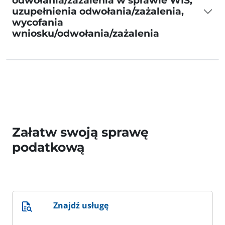
odwołania/zażalenia w sprawie WIS,
uzupełnienia odwołania/zażalenia,
wycofania
wniosku/odwołania/zażalenia
Załatw swoją sprawę
podatkową
Znajdź usługę