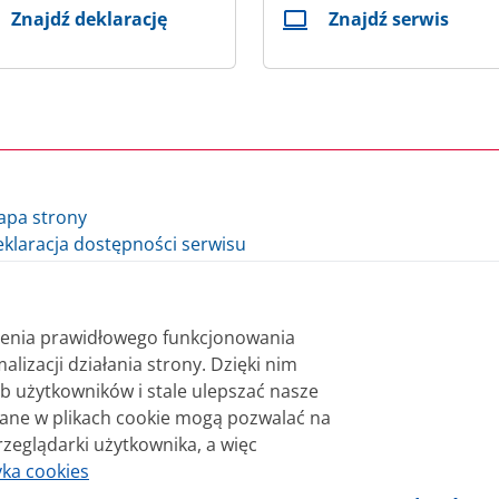
Znajdź deklarację
Znajdź serwis
apa strony
klaracja dostępności serwisu
lityka cookie
auzula informacyjna Ministra Finansów i Gospodarki
auzula informacyjna Szefa Krajowej Administracji Skarbowej
nienia prawidłowego funkcjonowania
datki.gov.pl - archiwum
alizacji działania strony. Dzięki nim
b użytkowników i stale ulepszać nasze
 bezpłatnie. Korzystanie z treści opublikowanych w serwisie
wane w plikach cookie mogą pozwalać na
sterstwa Finansów. Treści znaczone w serwisie jako treści 
rzeglądarki użytkownika, a więc
niane na licencji Creative Commons Uznanie Autorstwa 3.0 Po
yka cookies