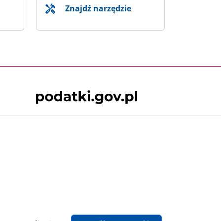
Znajdź narzędzie
Skontaktuj się z nami
 podatki.gov.pl, niezależnie od celu i
będące przedmiotem praw autorskich, o ile
lska.