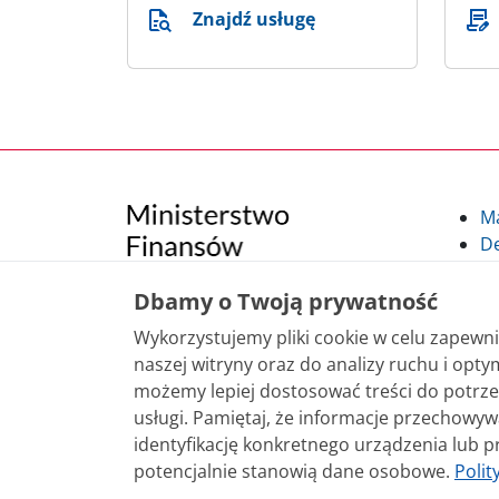
Znajdź usługę
M
De
Po
Kl
Dbamy o Twoją prywatność
Kl
Wykorzystujemy pliki cookie w celu zapew
po
naszej witryny oraz do analizy ruchu i optym
możemy lepiej dostosować treści do potrze
Treści zamieszczone w serwisie udostępniamy
usługi. Pamiętaj, że informacje przechowy
sposobu korzystania, nie wymaga zgody Mini
identyfikację konkretnego urządzenia lub p
nie jest to stwierdzone inaczej, są udostęp
potencjalnie stanowią dane osobowe.
Polit