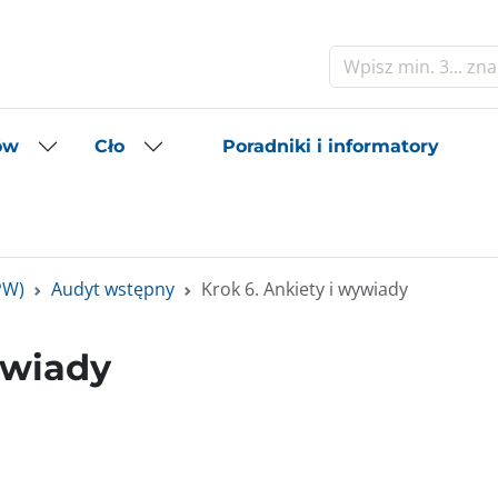
Szukaj
Poradniki i informatory
ów
Cło
PW)
Audyt wstępny
Krok 6. Ankiety i wywiady
ywiady