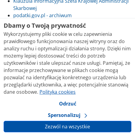
Klauzula informacyjna Szefa Krajowej Administracji
Skarbowej
podatki.gov.pl - archiwum
Dbamy o Twoją prywatność
Wykorzystujemy pliki cookie w celu zapewnienia
prawidłowego funkcjonowania naszej witryny oraz do
Skontaktuj się z nami
analizy ruchu i optymalizacji działania strony. Dzięki nim
możemy lepiej dostosować treści do potrzeb
Treści zamieszczone w serwisie udostępniamy
użytkowników i stale ulepszać nasze usługi. Pamiętaj, że
bezpłatnie. Korzystanie z treści opublikowanych w
informacje przechowywane w plikach cookie mogą
serwisie podatki.gov.pl, niezależnie od celu i sposobu
pozwalać na identyfikację konkretnego urządzenia lub
korzystania, nie wymaga zgody Ministerstwa Finansów.
przeglądarki użytkownika, a więc potencjalnie stanowią
Treści znaczone w serwisie jako treści będące
dane osobowe.
Polityka cookies
przedmiotem praw autorskich, o ile nie jest to
stwierdzone inaczej, są udostępniane na licencji
Odrzuć
Creative Commons Uznanie Autorstwa 3.0 Polska.
Spersonalizuj
Zezwól na wszystkie
Ustawienia prywatności