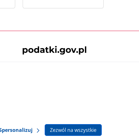
Skontaktuj się z nami
 podatki.gov.pl, niezależnie od celu i
będące przedmiotem praw autorskich, o ile
lska.
Spersonalizuj
Zezwól na wszystkie