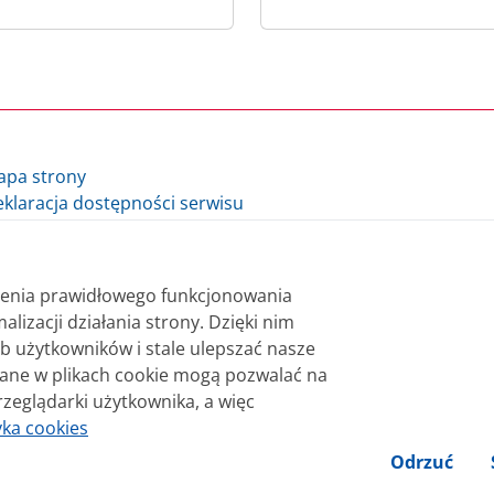
apa strony
klaracja dostępności serwisu
lityka cookie
auzula informacyjna Ministra Finansów i Gospodarki
auzula informacyjna Szefa Krajowej Administracji Skarbowej
nienia prawidłowego funkcjonowania
datki.gov.pl - archiwum
alizacji działania strony. Dzięki nim
b użytkowników i stale ulepszać nasze
 bezpłatnie. Korzystanie z treści opublikowanych w serwisie
wane w plikach cookie mogą pozwalać na
sterstwa Finansów. Treści znaczone w serwisie jako treści 
rzeglądarki użytkownika, a więc
niane na licencji Creative Commons Uznanie Autorstwa 3.0 Po
yka cookies
Odrzuć