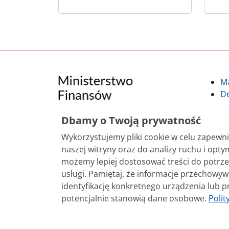
M
De
Po
Kl
Dbamy o Twoją prywatność
Kl
Wykorzystujemy pliki cookie w celu zapew
po
naszej witryny oraz do analizy ruchu i optym
możemy lepiej dostosować treści do potrze
Treści zamieszczone w serwisie udostępniamy
usługi. Pamiętaj, że informacje przechowy
sposobu korzystania, nie wymaga zgody Mini
identyfikację konkretnego urządzenia lub p
nie jest to stwierdzone inaczej, są udostęp
potencjalnie stanowią dane osobowe.
Polit