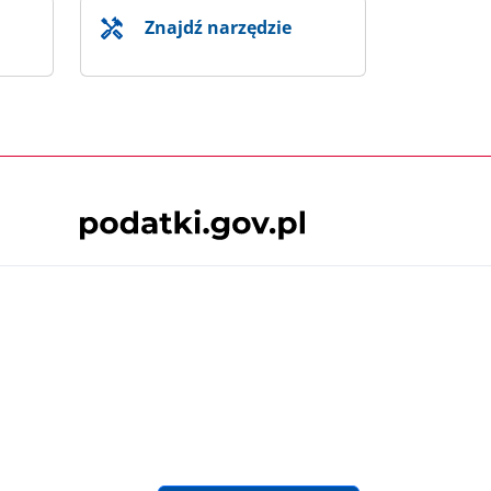
Znajdź narzędzie
Skontaktuj się z nami
 podatki.gov.pl, niezależnie od celu i
będące przedmiotem praw autorskich, o ile
lska.