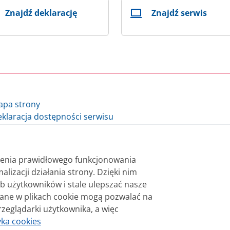
Znajdź deklarację
Znajdź serwis
apa strony
klaracja dostępności serwisu
lityka cookie
auzula informacyjna Ministra Finansów i Gospodarki
auzula informacyjna Szefa Krajowej Administracji Skarbowej
nienia prawidłowego funkcjonowania
datki.gov.pl - archiwum
alizacji działania strony. Dzięki nim
b użytkowników i stale ulepszać nasze
 bezpłatnie. Korzystanie z treści opublikowanych w serwisie
wane w plikach cookie mogą pozwalać na
sterstwa Finansów. Treści znaczone w serwisie jako treści 
rzeglądarki użytkownika, a więc
niane na licencji Creative Commons Uznanie Autorstwa 3.0 Po
yka cookies