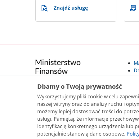
Znajdź usługę
M
De
Po
Kl
Dbamy o Twoją prywatność
Kl
Wykorzystujemy pliki cookie w celu zapew
po
naszej witryny oraz do analizy ruchu i optym
możemy lepiej dostosować treści do potrze
Treści zamieszczone w serwisie udostępniamy
usługi. Pamiętaj, że informacje przechowy
sposobu korzystania, nie wymaga zgody Mini
identyfikację konkretnego urządzenia lub p
nie jest to stwierdzone inaczej, są udostęp
potencjalnie stanowią dane osobowe.
Polit