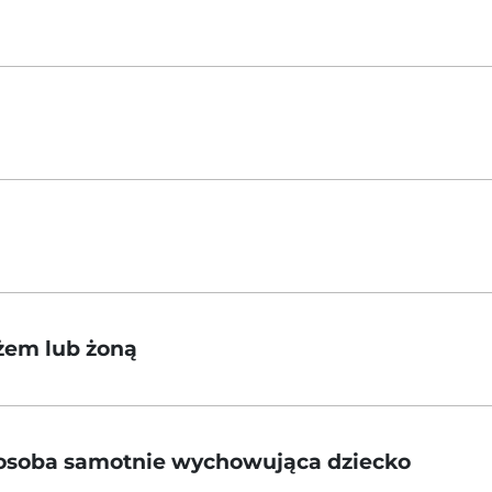
ężem lub żoną
o osoba samotnie wychowująca dziecko