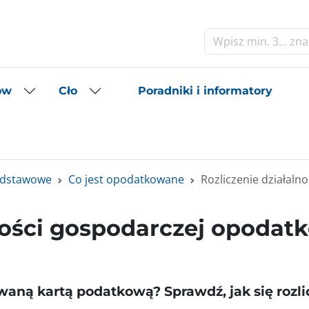
Szukaj
Poradniki i informatory
ów
Cło
odstawowe
Co jest opodatkowane
Rozliczenie działal
ności gospodarczej opodat
aną kartą podatkową? Sprawdź, jak się rozlic