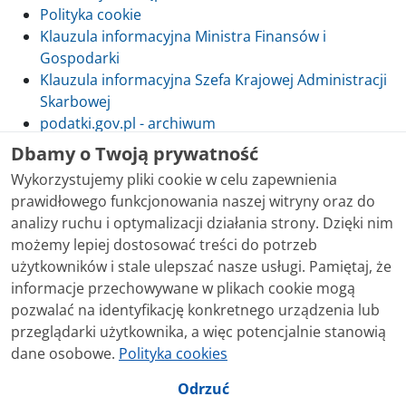
Polityka cookie
Klauzula informacyjna Ministra Finansów i
Gospodarki
Klauzula informacyjna Szefa Krajowej Administracji
Skarbowej
podatki.gov.pl - archiwum
Dbamy o Twoją prywatność
Wykorzystujemy pliki cookie w celu zapewnienia
prawidłowego funkcjonowania naszej witryny oraz do
Skontaktuj się z nami
analizy ruchu i optymalizacji działania strony. Dzięki nim
możemy lepiej dostosować treści do potrzeb
Treści zamieszczone w serwisie udostępniamy
użytkowników i stale ulepszać nasze usługi. Pamiętaj, że
bezpłatnie. Korzystanie z treści opublikowanych w
informacje przechowywane w plikach cookie mogą
serwisie podatki.gov.pl, niezależnie od celu i sposobu
pozwalać na identyfikację konkretnego urządzenia lub
korzystania, nie wymaga zgody Ministerstwa Finansów.
przeglądarki użytkownika, a więc potencjalnie stanowią
Treści znaczone w serwisie jako treści będące
dane osobowe.
Polityka cookies
przedmiotem praw autorskich, o ile nie jest to
stwierdzone inaczej, są udostępniane na licencji
Odrzuć