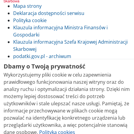
Mapa strony
Deklaracja dostępności serwisu
Polityka cookie
Klauzula informacyjna Ministra Finansów i
Gospodarki
Klauzula informacyjna Szefa Krajowej Administracji
Skarbowej
podatki.gov.pl - archiwum
Dbamy o Twoją prywatność
Wykorzystujemy pliki cookie w celu zapewnienia
prawidłowego funkcjonowania naszej witryny oraz do
Skontaktuj się z nami
analizy ruchu i optymalizacji działania strony. Dzięki nim
możemy lepiej dostosować treści do potrzeb
Treści zamieszczone w serwisie udostępniamy
użytkowników i stale ulepszać nasze usługi. Pamiętaj, że
bezpłatnie. Korzystanie z treści opublikowanych w
informacje przechowywane w plikach cookie mogą
serwisie podatki.gov.pl, niezależnie od celu i sposobu
pozwalać na identyfikację konkretnego urządzenia lub
korzystania, nie wymaga zgody Ministerstwa Finansów.
przeglądarki użytkownika, a więc potencjalnie stanowią
Treści znaczone w serwisie jako treści będące
dane osobowe.
Polityka cookies