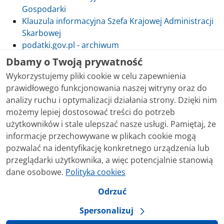
Gospodarki
Klauzula informacyjna Szefa Krajowej Administracji
Skarbowej
podatki.gov.pl - archiwum
Dbamy o Twoją prywatność
Wykorzystujemy pliki cookie w celu zapewnienia
prawidłowego funkcjonowania naszej witryny oraz do
Skontaktuj się z nami
analizy ruchu i optymalizacji działania strony. Dzięki nim
możemy lepiej dostosować treści do potrzeb
Treści zamieszczone w serwisie udostępniamy
użytkowników i stale ulepszać nasze usługi. Pamiętaj, że
bezpłatnie. Korzystanie z treści opublikowanych w
informacje przechowywane w plikach cookie mogą
serwisie podatki.gov.pl, niezależnie od celu i sposobu
pozwalać na identyfikację konkretnego urządzenia lub
korzystania, nie wymaga zgody Ministerstwa Finansów.
przeglądarki użytkownika, a więc potencjalnie stanowią
Treści znaczone w serwisie jako treści będące
dane osobowe.
Polityka cookies
przedmiotem praw autorskich, o ile nie jest to
stwierdzone inaczej, są udostępniane na licencji
Odrzuć
Creative Commons Uznanie Autorstwa 3.0 Polska.
Spersonalizuj