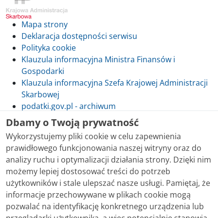
Mapa strony
Deklaracja dostępności serwisu
Polityka cookie
Klauzula informacyjna Ministra Finansów i
Gospodarki
Klauzula informacyjna Szefa Krajowej Administracji
Skarbowej
podatki.gov.pl - archiwum
Dbamy o Twoją prywatność
Wykorzystujemy pliki cookie w celu zapewnienia
prawidłowego funkcjonowania naszej witryny oraz do
Skontaktuj się z nami
analizy ruchu i optymalizacji działania strony. Dzięki nim
możemy lepiej dostosować treści do potrzeb
Treści zamieszczone w serwisie udostępniamy
użytkowników i stale ulepszać nasze usługi. Pamiętaj, że
bezpłatnie. Korzystanie z treści opublikowanych w
informacje przechowywane w plikach cookie mogą
serwisie podatki.gov.pl, niezależnie od celu i sposobu
pozwalać na identyfikację konkretnego urządzenia lub
korzystania, nie wymaga zgody Ministerstwa Finansów.