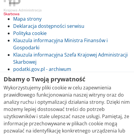
Mapa strony
Deklaracja dostępności serwisu
Polityka cookie
Klauzula informacyjna Ministra Finansów i
Gospodarki
Klauzula informacyjna Szefa Krajowej Administracji
Skarbowej
podatki.gov.pl - archiwum
Dbamy o Twoją prywatność
Wykorzystujemy pliki cookie w celu zapewnienia
prawidłowego funkcjonowania naszej witryny oraz do
Skontaktuj się z nami
analizy ruchu i optymalizacji działania strony. Dzięki nim
możemy lepiej dostosować treści do potrzeb
Treści zamieszczone w serwisie udostępniamy
użytkowników i stale ulepszać nasze usługi. Pamiętaj, że
bezpłatnie. Korzystanie z treści opublikowanych w
informacje przechowywane w plikach cookie mogą
serwisie podatki.gov.pl, niezależnie od celu i sposobu
pozwalać na identyfikację konkretnego urządzenia lub