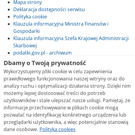
Mapa strony
Deklaracja dostępności serwisu
Polityka cookie
Klauzula informacyjna Ministra Finansów i
Gospodarki
Klauzula informacyjna Szefa Krajowej Administracji
Skarbowej
podatki.gov.pl - archiwum
Dbamy o Twoją prywatność
Wykorzystujemy pliki cookie w celu zapewnienia
prawidłowego funkcjonowania naszej witryny oraz do
Skontaktuj się z nami
analizy ruchu i optymalizacji działania strony. Dzięki nim
możemy lepiej dostosować treści do potrzeb
Treści zamieszczone w serwisie udostępniamy
użytkowników i stale ulepszać nasze usługi. Pamiętaj, że
bezpłatnie. Korzystanie z treści opublikowanych w
informacje przechowywane w plikach cookie mogą
serwisie podatki.gov.pl, niezależnie od celu i sposobu
pozwalać na identyfikację konkretnego urządzenia lub
korzystania, nie wymaga zgody Ministerstwa Finansów.
przeglądarki użytkownika, a więc potencjalnie stanowią
Treści znaczone w serwisie jako treści będące
dane osobowe.
Polityka cookies
przedmiotem praw autorskich, o ile nie jest to