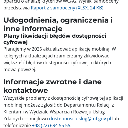
oparciu o analizę kryteriów WCAG. Wyniki samooceny
przedstawia
Raport z samooceny (XLSX, 24 KB)
Udogodnienia, ograniczenia i
inne informacje
Plany likwidacji błędów dostępności
cyfrowej
Planujemy w 2026 aktualizować aplikację mobilną. W
kolejnych aktualizacjach zamierzamy zlikwidować
większość błędów dostępności cyfrowej, o których
mowa powyżej.
Informacje zwrotne i dane
kontaktowe
Wszystkie problemy z dostępnością cyfrową tej aplikacji
mobilnej możesz zgłosić do
Departamentu Relacji z
Klientami w Wydziale Wsparcia i Rozwoju Usług
Zdalnych
— mejlowo
dostepnosc.uslug@mf.gov.pl
lub
telefonicznie
+48 (22) 694 55 55
.