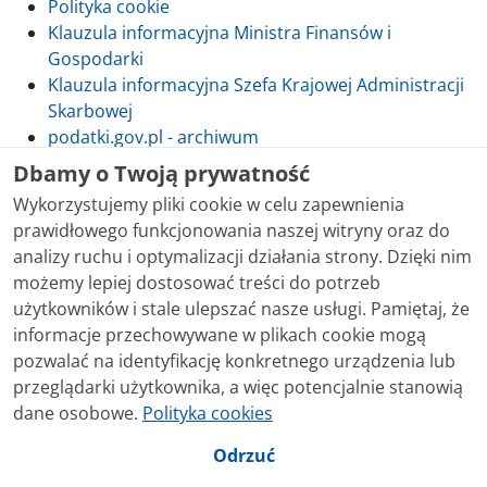
Polityka cookie
Klauzula informacyjna Ministra Finansów i
Gospodarki
Klauzula informacyjna Szefa Krajowej Administracji
Skarbowej
podatki.gov.pl - archiwum
Dbamy o Twoją prywatność
Wykorzystujemy pliki cookie w celu zapewnienia
prawidłowego funkcjonowania naszej witryny oraz do
Skontaktuj się z nami
analizy ruchu i optymalizacji działania strony. Dzięki nim
możemy lepiej dostosować treści do potrzeb
Treści zamieszczone w serwisie udostępniamy
użytkowników i stale ulepszać nasze usługi. Pamiętaj, że
bezpłatnie. Korzystanie z treści opublikowanych w
informacje przechowywane w plikach cookie mogą
serwisie podatki.gov.pl, niezależnie od celu i sposobu
pozwalać na identyfikację konkretnego urządzenia lub
korzystania, nie wymaga zgody Ministerstwa Finansów.
przeglądarki użytkownika, a więc potencjalnie stanowią
Treści znaczone w serwisie jako treści będące
dane osobowe.
Polityka cookies
przedmiotem praw autorskich, o ile nie jest to
stwierdzone inaczej, są udostępniane na licencji
Odrzuć
Creative Commons Uznanie Autorstwa 3.0 Polska.