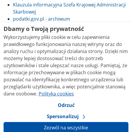
Klauzula informacyjna Szefa Krajowej Administracji
Skarbowej
podatki.gov.pl - archiwum
Dbamy o Twoją prywatność
Wykorzystujemy pliki cookie w celu zapewnienia
prawidłowego funkcjonowania naszej witryny oraz do
Skontaktuj się z nami
analizy ruchu i optymalizacji działania strony. Dzięki nim
możemy lepiej dostosować treści do potrzeb
Treści zamieszczone w serwisie udostępniamy
użytkowników i stale ulepszać nasze usługi. Pamiętaj, że
bezpłatnie. Korzystanie z treści opublikowanych w
informacje przechowywane w plikach cookie mogą
serwisie podatki.gov.pl, niezależnie od celu i sposobu
pozwalać na identyfikację konkretnego urządzenia lub
korzystania, nie wymaga zgody Ministerstwa Finansów.
przeglądarki użytkownika, a więc potencjalnie stanowią
Treści znaczone w serwisie jako treści będące
dane osobowe.
Polityka cookies
przedmiotem praw autorskich, o ile nie jest to
stwierdzone inaczej, są udostępniane na licencji
Odrzuć
Creative Commons Uznanie Autorstwa 3.0 Polska.
Spersonalizuj
Zezwól na wszystkie