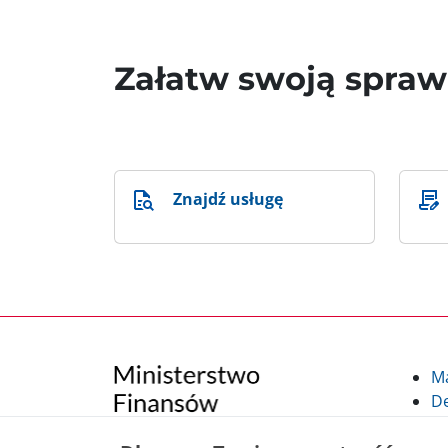
Załatw swoją spra
Znajdź usługę
M
De
Po