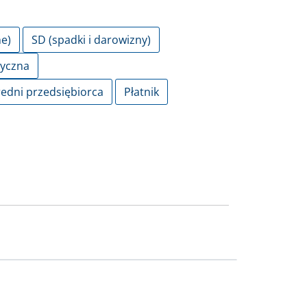
e)
SD (spadki i darowizny)
zyczna
redni przedsiębiorca
Płatnik