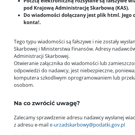
Pocztą elektroniczną rozsyłane są fałszywe w
pod Krajową Administrację Skarbową (KAS).
Do wiadomości dołączany jest plik html. Jego o
konta!.
Tego typu wiadomości są fałszywe i nie zostały wysła
Skarbowej i Ministerstwa Finansów. Adresy nadawców
Administracji Skarbowej.
Otwieranie załącznika do wiadomości lub zamieszczon
odpowiedzi do nadawcy, jest niebezpieczne, ponie
komputera szkodliwym oprogramowaniem lub przek
osobom.
Na co zwrócić uwagę?
Zalecamy sprawdzenie adresu nadawcy wysłanej wia
z adresu e-mail
e-urzadskarbowy@podatki.gov.pl