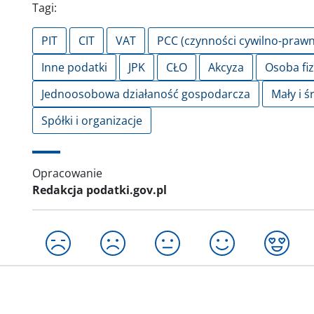
Tagi:
PIT
CIT
VAT
PCC (czynności cywilno-prawn
Inne podatki
JPK
CŁO
Akcyza
Osoba fi
Jednoosobowa działaność gospodarcza
Mały i ś
Spółki i organizacje
Opracowanie
Redakcja podatki.gov.pl