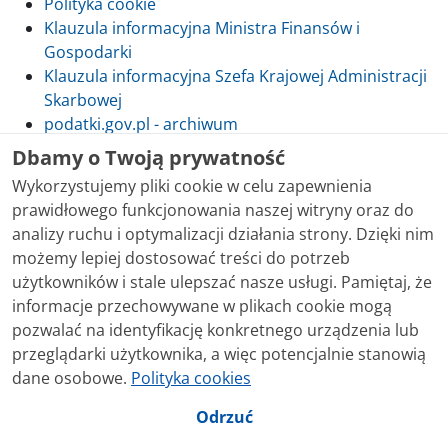
Polityka cookie
Klauzula informacyjna Ministra Finansów i
Gospodarki
Klauzula informacyjna Szefa Krajowej Administracji
Skarbowej
podatki.gov.pl - archiwum
Dbamy o Twoją prywatność
Wykorzystujemy pliki cookie w celu zapewnienia
prawidłowego funkcjonowania naszej witryny oraz do
Skontaktuj się z nami
analizy ruchu i optymalizacji działania strony. Dzięki nim
możemy lepiej dostosować treści do potrzeb
Treści zamieszczone w serwisie udostępniamy
użytkowników i stale ulepszać nasze usługi. Pamiętaj, że
bezpłatnie. Korzystanie z treści opublikowanych w
informacje przechowywane w plikach cookie mogą
serwisie podatki.gov.pl, niezależnie od celu i sposobu
pozwalać na identyfikację konkretnego urządzenia lub
korzystania, nie wymaga zgody Ministerstwa Finansów.
przeglądarki użytkownika, a więc potencjalnie stanowią
Treści znaczone w serwisie jako treści będące
dane osobowe.
Polityka cookies
przedmiotem praw autorskich, o ile nie jest to
stwierdzone inaczej, są udostępniane na licencji
Odrzuć
Creative Commons Uznanie Autorstwa 3.0 Polska.