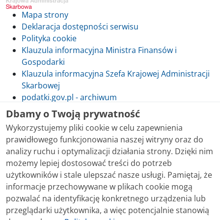
Mapa strony
Deklaracja dostępności serwisu
Polityka cookie
Klauzula informacyjna Ministra Finansów i
Gospodarki
Klauzula informacyjna Szefa Krajowej Administracji
Skarbowej
podatki.gov.pl - archiwum
Dbamy o Twoją prywatność
Wykorzystujemy pliki cookie w celu zapewnienia
prawidłowego funkcjonowania naszej witryny oraz do
Skontaktuj się z nami
analizy ruchu i optymalizacji działania strony. Dzięki nim
możemy lepiej dostosować treści do potrzeb
Treści zamieszczone w serwisie udostępniamy
użytkowników i stale ulepszać nasze usługi. Pamiętaj, że
bezpłatnie. Korzystanie z treści opublikowanych w
informacje przechowywane w plikach cookie mogą
serwisie podatki.gov.pl, niezależnie od celu i sposobu
pozwalać na identyfikację konkretnego urządzenia lub
korzystania, nie wymaga zgody Ministerstwa Finansów.
przeglądarki użytkownika, a więc potencjalnie stanowią
Treści znaczone w serwisie jako treści będące