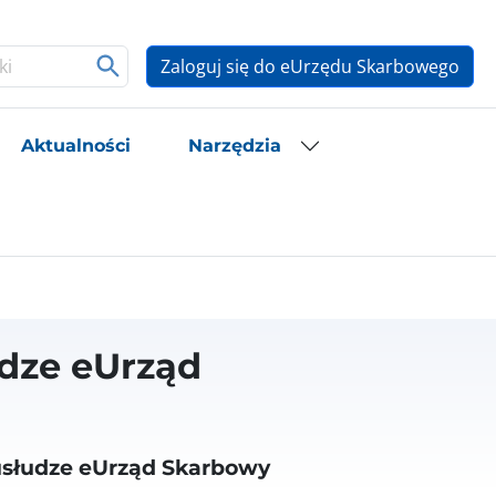
Zaloguj się do eUrzędu Skarbowego
Aktualności
Narzędzia
dze eUrząd
usłudze eUrząd Skarbowy