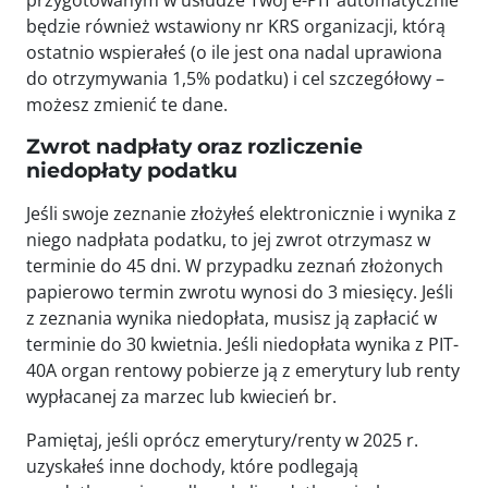
przygotowanym w usłudze Twój e-PIT automatycznie
będzie również wstawiony nr KRS organizacji, którą
ostatnio wspierałeś (o ile jest ona nadal uprawiona
do otrzymywania 1,5% podatku) i cel szczegółowy –
możesz zmienić te dane.
Zwrot nadpłaty oraz rozliczenie
niedopłaty podatku
Jeśli swoje zeznanie złożyłeś elektronicznie i wynika z
niego nadpłata podatku, to jej zwrot otrzymasz w
terminie do 45 dni. W przypadku zeznań złożonych
papierowo termin zwrotu wynosi do 3 miesięcy. Jeśli
z zeznania wynika niedopłata, musisz ją zapłacić w
terminie do 30 kwietnia. Jeśli niedopłata wynika z PIT-
40A organ rentowy pobierze ją z emerytury lub renty
wypłacanej za marzec lub kwiecień br.
Pamiętaj, jeśli oprócz emerytury/renty w 2025 r.
uzyskałeś inne dochody, które podlegają