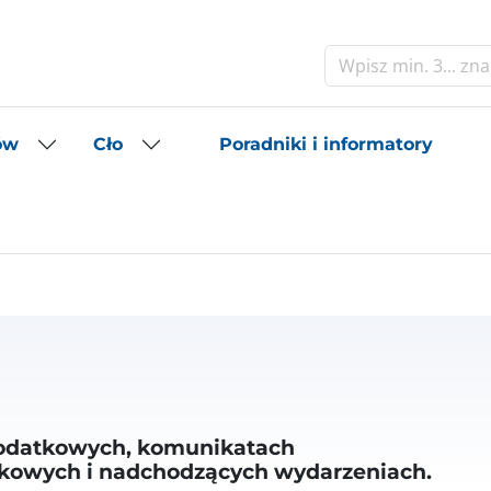
Szukaj
Poradniki i informatory
ów
Cło
podatkowych, komunikatach
tkowych i nadchodzących wydarzeniach.