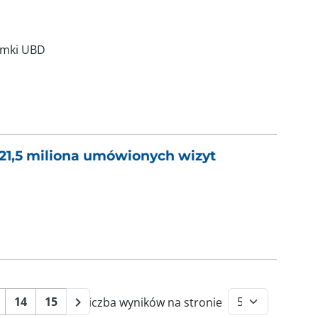
amki UBD
 21,5 miliona umówionych wizyt
14
15
liczba wyników na stronie