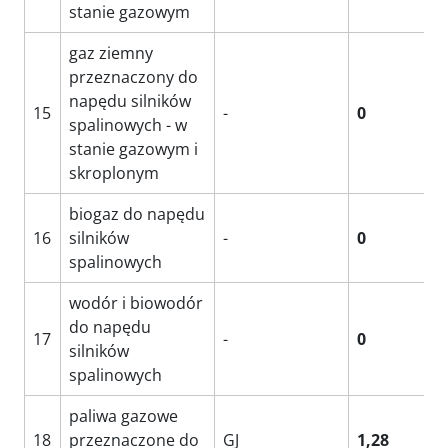
stanie gazowym
gaz ziemny
przeznaczony do
napędu silników
15
-
0
spalinowych - w
stanie gazowym i
skroplonym
biogaz do napędu
16
silników
-
0
spalinowych
wodór i biowodór
do napędu
17
-
0
silników
spalinowych
paliwa gazowe
18
przeznaczone do
GJ
1,28