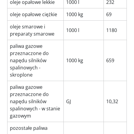
oleje opałowe lekkie
1000 l
232
oleje opałowe ciężkie
1000 kg
69
oleje smarowe i
1000 l
1180
preparaty smarowe
paliwa gazowe
przeznaczone do
napędu silników
1000 kg
659
spalinowych -
skroplone
paliwa gazowe
przeznaczone do
napędu silników
GJ
10,32
spalinowych - w stanie
gazowym
pozostałe paliwa