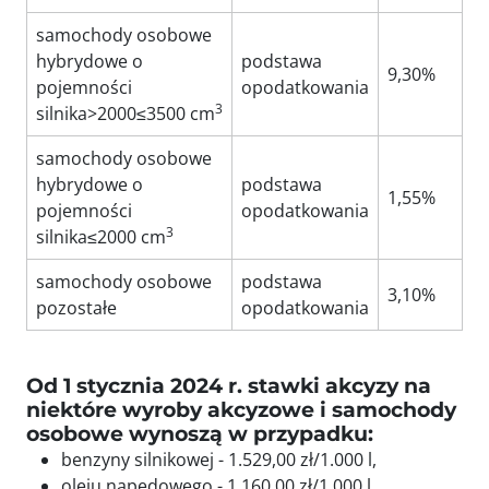
samochody osobowe
hybrydowe o
podstawa
9,30%
pojemności
opodatkowania
3
silnika>2000≤3500 cm
samochody osobowe
hybrydowe o
podstawa
1,55%
pojemności
opodatkowania
3
silnika≤2000 cm
samochody osobowe
podstawa
3,10%
pozostałe
opodatkowania
Od 1 stycznia 2024 r. stawki akcyzy na
niektóre wyroby akcyzowe i samochody
osobowe wynoszą w przypadku:
benzyny silnikowej - 1.529,00 zł/1.000 l,
oleju napędowego - 1.160,00 zł/1.000 l,