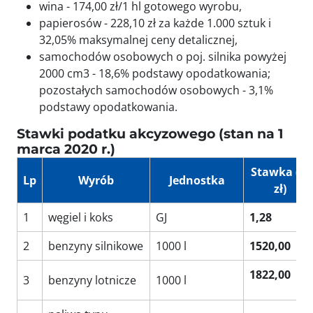
wina - 174,00 zł/1 hl gotowego wyrobu,
papierosów - 228,10 zł za każde 1.000 sztuk i
32,05% maksymalnej ceny detalicznej,
samochodów osobowych o poj. silnika powyżej
2000 cm3 - 18,6% podstawy opodatkowania;
pozostałych samochodów osobowych - 3,1%
podstawy opodatkowania.
Stawki podatku akcyzowego (stan na 1
marca 2020 r.)
Stawka (w
Lp
Wyrób
Jednostka
zł)
1
węgiel i koks
GJ
1,28
2
benzyny silnikowe
1000 l
1520,00
1822,00
3
benzyny lotnicze
1000 l