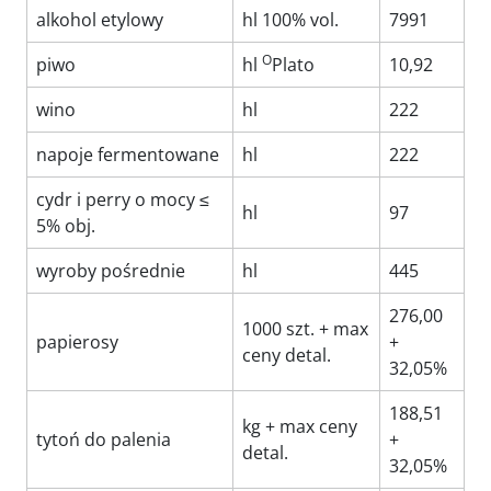
alkohol etylowy
hl 100% vol.
7991
O
piwo
hl
Plato
10,92
wino
hl
222
napoje fermentowane
hl
222
cydr i perry o mocy ≤
hl
97
5% obj.
wyroby pośrednie
hl
445
276,00
1000 szt. + max
papierosy
+
ceny detal.
32,05%
188,51
kg + max ceny
tytoń do palenia
+
detal.
32,05%