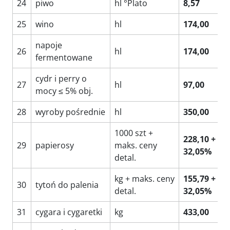
24
piwo
hl °Plato
8,57
25
wino
hl
174,00
napoje
26
hl
174,00
fermentowane
cydr i perry o
27
hl
97,00
mocy ≤ 5% obj.
28
wyroby pośrednie
hl
350,00
1000 szt +
228,10 +
29
papierosy
maks. ceny
32,05%
detal.
kg + maks. ceny
155,79 +
30
tytoń do palenia
detal.
32,05%
31
cygara i cygaretki
kg
433,00