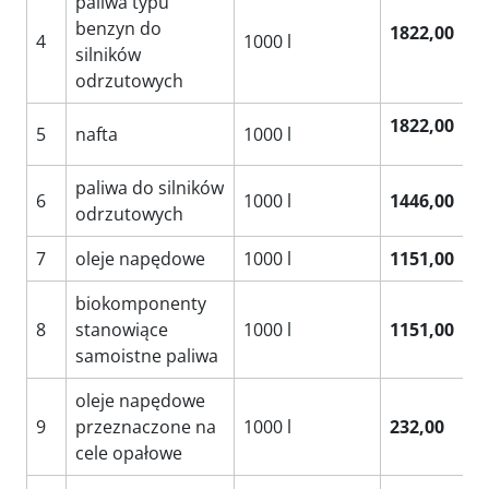
paliwa typu
benzyn do
1822,00
4
1000 l
silników
odrzutowych
1822,00
5
nafta
1000 l
paliwa do silników
6
1000 l
1446,00
odrzutowych
7
oleje napędowe
1000 l
1151,00
biokomponenty
8
stanowiące
1000 l
1151,00
samoistne paliwa
oleje napędowe
9
przeznaczone na
1000 l
232,00
cele opałowe