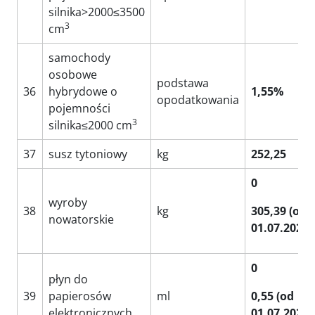
silnika>2000≤3500
3
cm
samochody
osobowe
podstawa
36
hybrydowe o
1,55%
opodatkowania
pojemności
3
silnika≤2000 cm
37
susz tytoniowy
kg
252,25
0
wyroby
38
kg
305,39 (od
nowatorskie
01.07.2020)
0
płyn do
39
papierosów
ml
0,55 (od
elektronicznych
01.07.2020)