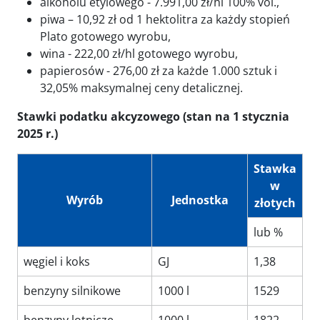
alkoholu etylowego - 7.991,00 zł/hl 100% vol.,
piwa – 10,92 zł od 1 hektolitra za każdy stopień
Plato gotowego wyrobu,
wina - 222,00 zł/hl gotowego wyrobu,
papierosów - 276,00 zł za każde 1.000 sztuk i
32,05% maksymalnej ceny detalicznej.
Stawki podatku akcyzowego (stan na 1 stycznia
2025 r.)
Stawka
w
Wyrób
Jednostka
złotych
lub %
węgiel i koks
GJ
1,38
benzyny silnikowe
1000 l
1529