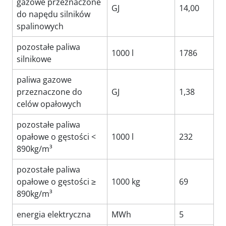
gazowe przeznaczone
GJ
14,00
do napędu silników
spalinowych
pozostałe paliwa
1000 l
1786
silnikowe
paliwa gazowe
przeznaczone do
GJ
1,38
celów opałowych
pozostałe paliwa
opałowe o gęstości <
1000 l
232
890kg/m³
pozostałe paliwa
opałowe o gęstości ≥
1000 kg
69
890kg/m³
energia elektryczna
MWh
5