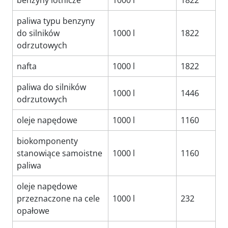
benzyny lotnicze
1000 l
1822
paliwa typu benzyny
do silników
1000 l
1822
odrzutowych
nafta
1000 l
1822
paliwa do silników
1000 l
1446
odrzutowych
oleje napędowe
1000 l
1160
biokomponenty
stanowiące samoistne
1000 l
1160
paliwa
oleje napędowe
przeznaczone na cele
1000 l
232
opałowe