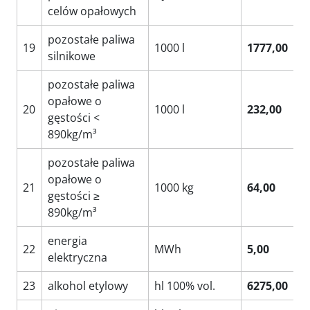
celów opałowych
pozostałe paliwa
19
1000 l
1777,00
silnikowe
pozostałe paliwa
opałowe o
20
1000 l
232,00
gęstości <
890kg/m³
pozostałe paliwa
opałowe o
21
1000 kg
64,00
gęstości ≥
890kg/m³
energia
22
MWh
5,00
elektryczna
23
alkohol etylowy
hl 100% vol.
6275,00