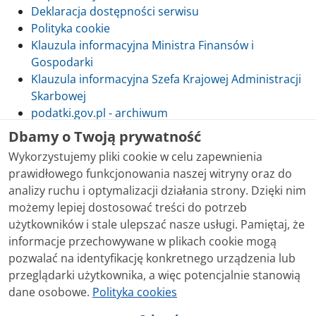
Deklaracja dostępności serwisu
Polityka cookie
Klauzula informacyjna Ministra Finansów i
Gospodarki
Klauzula informacyjna Szefa Krajowej Administracji
Skarbowej
podatki.gov.pl - archiwum
Dbamy o Twoją prywatność
Wykorzystujemy pliki cookie w celu zapewnienia
prawidłowego funkcjonowania naszej witryny oraz do
Skontaktuj się z nami
analizy ruchu i optymalizacji działania strony. Dzięki nim
możemy lepiej dostosować treści do potrzeb
Treści zamieszczone w serwisie udostępniamy
użytkowników i stale ulepszać nasze usługi. Pamiętaj, że
bezpłatnie. Korzystanie z treści opublikowanych w
informacje przechowywane w plikach cookie mogą
serwisie podatki.gov.pl, niezależnie od celu i sposobu
pozwalać na identyfikację konkretnego urządzenia lub
korzystania, nie wymaga zgody Ministerstwa Finansów.
przeglądarki użytkownika, a więc potencjalnie stanowią
Treści znaczone w serwisie jako treści będące
dane osobowe.
Polityka cookies
przedmiotem praw autorskich, o ile nie jest to