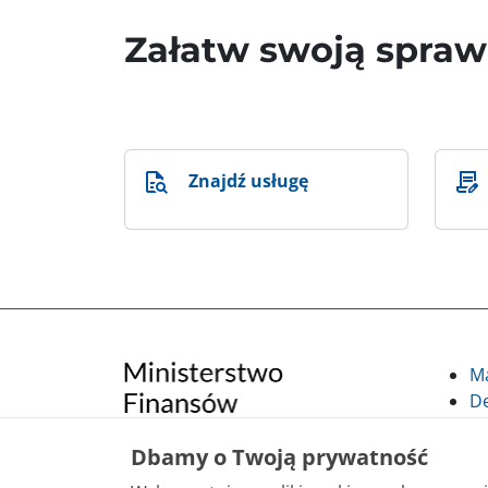
Załatw swoją spra
Znajdź usługę
M
De
Po
Kl
Dbamy o Twoją prywatność
Kl