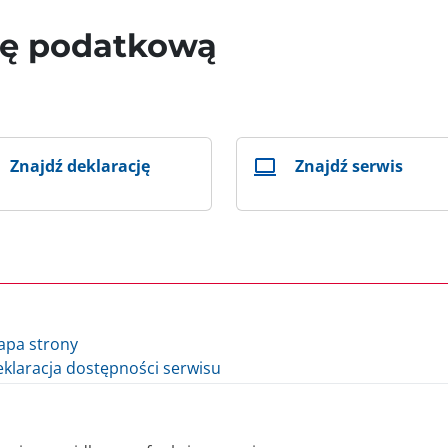
wę podatkową
Znajdź deklarację
Znajdź serwis
apa strony
klaracja dostępności serwisu
lityka cookie
auzula informacyjna Ministra Finansów i Gospodarki
auzula informacyjna Szefa Krajowej Administracji Skarbowej