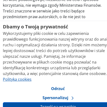
korzystania, nie wymaga zgody Ministerstwa Finansów.
Treści znaczone w serwisie jako treści będące
przedmiotem praw autorskich, o ile nie jest to
stwierdzone inaczej, są udostępniane na licencji
Dbamy o Twoją prywatność
Creative Commons Uznanie Autorstwa 3.0 Polska.
Wykorzystujemy pliki cookie w celu zapewnienia
prawidłowego funkcjonowania naszej witryny oraz do anal
ruchu i optymalizacji działania strony. Dzięki nim możemy
Ustawienia prywatności
lepiej dostosować treści do potrzeb użytkowników i stale
ulepszać nasze usługi. Pamiętaj, że informacje
przechowywane w plikach cookie mogą pozwalać na
identyfikację konkretnego urządzenia lub przeglądarki
użytkownika, a więc potencjalnie stanowią dane osobowe.
Polityka cookies
Odrzuć
Spersonalizuj
Zezwól na wszystkie